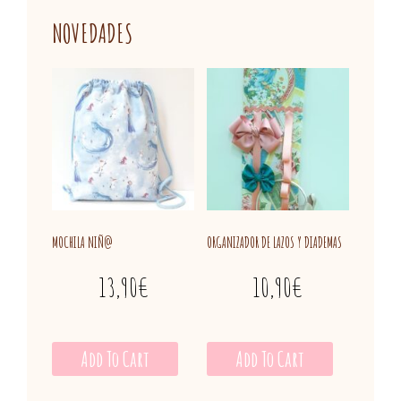
NOVEDADES
MOCHILA NIÑ@
ORGANIZADOR DE LAZOS Y DIADEMAS
13,90
€
10,90
€
Add To Cart
Add To Cart