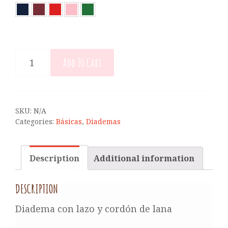
DIADEMA
Add To Cart
ESTEFANIA
CON
LAZO
Y
CORDÓN
SKU:
N/A
DE
Categories:
Básicas
,
Diademas
LANA
QUANTITY
Description
Additional information
DESCRIPTION
Diadema con lazo y cordón de lana