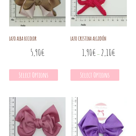
LAZO ALBA BICOLOR
LAZO CRISTINA ALGODÓN
5,90
€
1,90
€
2,10
€
–
Select Options
Select Options