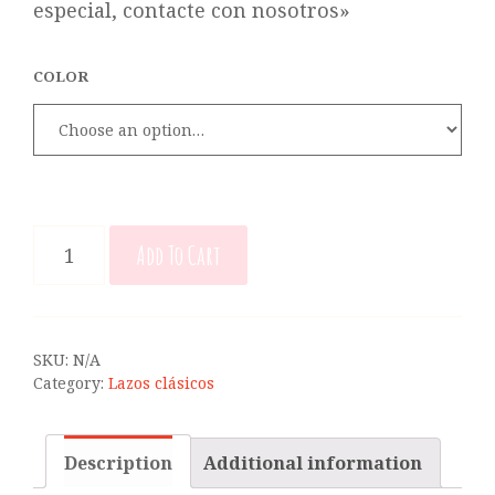
especial, contacte con nosotros»
COLOR
LAZO
Add To Cart
AURORA
DOBLE
BICOLOR
QUANTITY
SKU:
N/A
Category:
Lazos clásicos
Description
Additional information