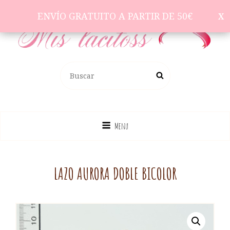
ENVÍO GRATUITO A PARTIR DE 50€
ENVÍO GRATUITO A PARTIR DE 50€
Complementos Para El Pelo
BUSCAR:
Buscar
Menu
LAZO AURORA DOBLE BICOLOR