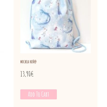
MOCHILA NIÑ@
13,90
€
Add To Cart