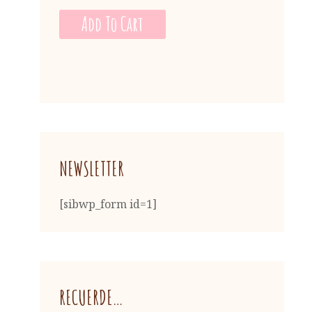
Add To Cart
NEWSLETTER
[sibwp_form id=1]
RECUERDE…