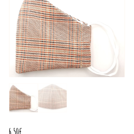
6,50
€