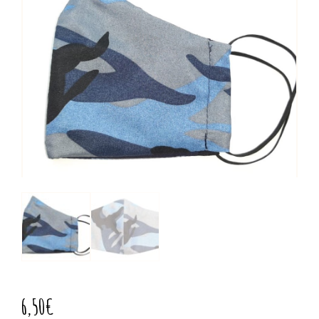
6,50
€