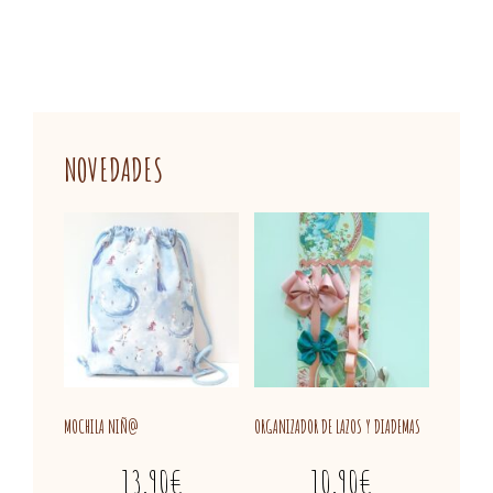
NOVEDADES
MOCHILA NIÑ@
ORGANIZADOR DE LAZOS Y DIADEMAS
13,90
€
10,90
€