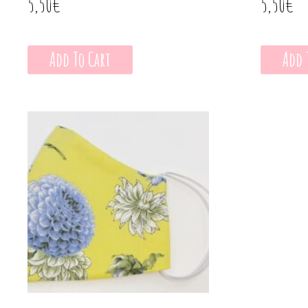
5,50
€
5,50
€
Add To Cart
Add 