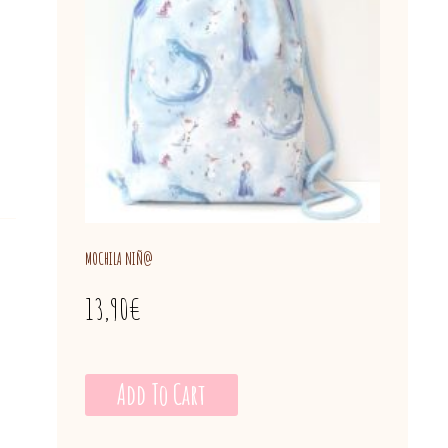
MOCHILA NIÑ@
13,90
€
Add To Cart