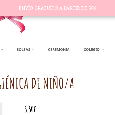
ENVÍO GRATUITO A PARTIR DE 50€
ENVÍO GRATUITO A PARTIR DE 50€
BOLSAS
CEREMONIA
COLEGIO
GIÉNICA DE NIÑO/A
5,50
€