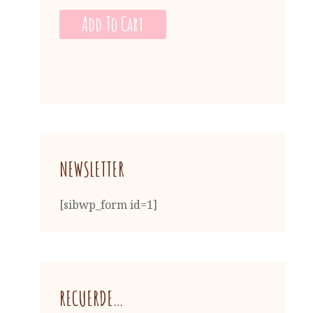
Add To Cart
NEWSLETTER
[sibwp_form id=1]
RECUERDE…