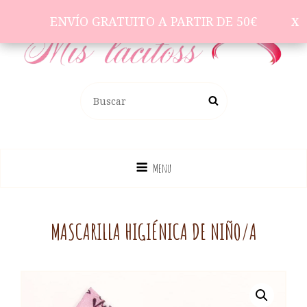
ENVÍO GRATUITO A PARTIR DE 50€
ENVÍO GRATUITO A PARTIR DE 50€
Complementos Para El Pelo
BUSCAR:
Buscar
Menu
MASCARILLA HIGIÉNICA DE NIÑO/A