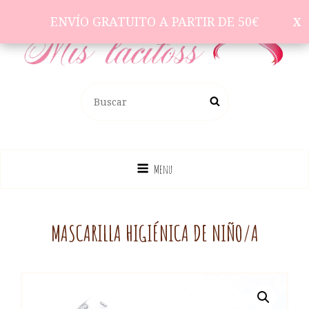
ENVÍO GRATUITO A PARTIR DE 50€
ENVÍO GRATUITO A PARTIR DE 50€
Complementos Para El Pelo
BUSCAR:
Buscar
Menu
MASCARILLA HIGIÉNICA DE NIÑO/A