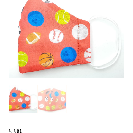
5,50
€