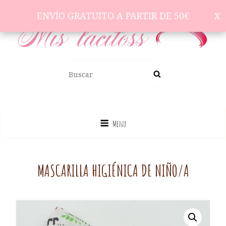
ENVÍO GRATUITO A PARTIR DE 50€
ENVÍO GRATUITO A PARTIR DE 50€
Complementos Para El Pelo
BUSCAR:
Buscar
Menu
MASCARILLA HIGIÉNICA DE NIÑO/A