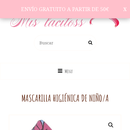
ENVÍO GRATUITO A PARTIR DE 50€
ENVÍO GRATUITO A PARTIR DE 50€
Complementos Para El Pelo
BUSCAR:
Buscar
Menu
MASCARILLA HIGIÉNICA DE NIÑO/A