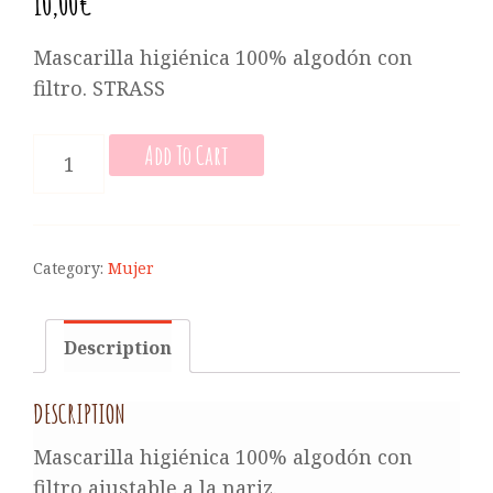
10,00
€
Mascarilla higiénica 100% algodón con
filtro. STRASS
MASCARILLA
Add To Cart
HIGIÉNICA
DE
MUJER
QUANTITY
Category:
Mujer
Description
DESCRIPTION
Mascarilla higiénica 100% algodón con
filtro ajustable a la nariz.